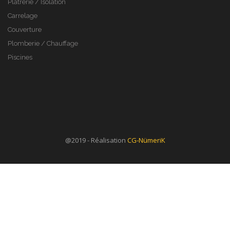
Plâtrerie / Isolation
Carrelage
Couverture
Plomberie / Chauffage
Piscines
@2019 - Réalisation
CG-NümeriK