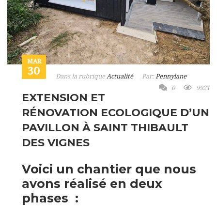
MAR
30
Dans la rubrique
Actualité
Par:
Pennylane
0
9921
EXTENSION ET
RÉNOVATION ECOLOGIQUE D’UN
PAVILLON À SAINT THIBAULT
DES VIGNES
Voici un chantier que nous
avons réalisé en deux
phases :