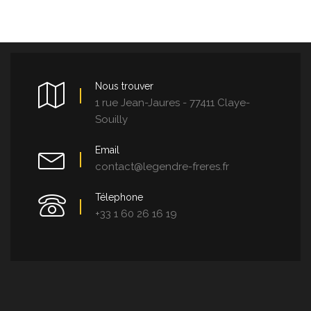
Nous trouver
1 rue Jean-Jaures - 77411 Claye-
Souilly
Email
contact@legendre-freres.fr
Télephone
+33 1 60 26 16 19