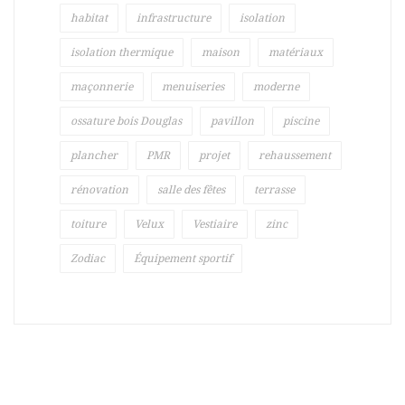
habitat
infrastructure
isolation
isolation thermique
maison
matériaux
maçonnerie
menuiseries
moderne
ossature bois Douglas
pavillon
piscine
plancher
PMR
projet
rehaussement
rénovation
salle des fêtes
terrasse
toiture
Velux
Vestiaire
zinc
Zodiac
Équipement sportif