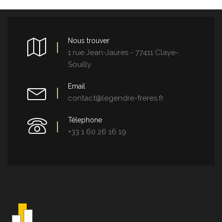
Nous trouver
1 rue Jean-Jaures - 77411 Claye-
Souilly
Email
contact@legendre-freres.fr
Télephone
+33 1 60 26 16 19