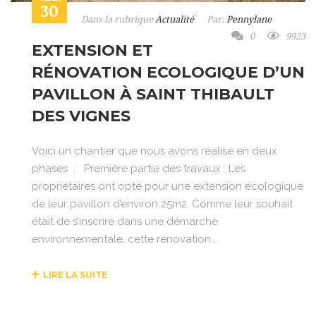
30
Dans la rubrique
Actualité
Par:
Pennylane
0
9923
EXTENSION ET
RÉNOVATION ECOLOGIQUE D’UN
PAVILLON À SAINT THIBAULT
DES VIGNES
Voici un chantier que nous avons réalisé en deux
phases : Première partie des travaux : Les
propriétaires ont opté pour une extension écologique
de leur pavillon d’environ 25m2. Comme leur souhait
était de s’inscrire dans une démarche
environnementale, cette rénovation...
LIRE LA SUITE