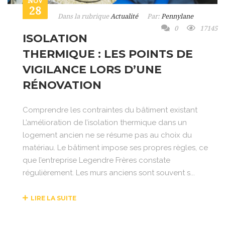
NOV
28
Dans la rubrique
Actualité
Par:
Pennylane
0
17145
ISOLATION
THERMIQUE : LES POINTS DE
VIGILANCE LORS D’UNE
RÉNOVATION
Comprendre les contraintes du bâtiment existant
L’amélioration de l’isolation thermique dans un
logement ancien ne se résume pas au choix du
matériau. Le bâtiment impose ses propres règles, ce
que l’entreprise Legendre Frères constate
régulièrement. Les murs anciens sont souvent s...
LIRE LA SUITE