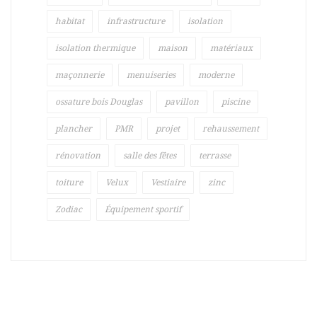
habitat
infrastructure
isolation
isolation thermique
maison
matériaux
maçonnerie
menuiseries
moderne
ossature bois Douglas
pavillon
piscine
plancher
PMR
projet
rehaussement
rénovation
salle des fêtes
terrasse
toiture
Velux
Vestiaire
zinc
Zodiac
Équipement sportif