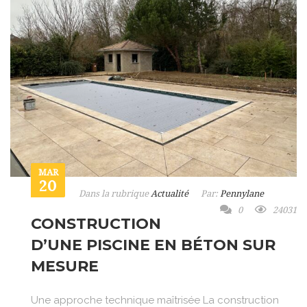
MAR
20
Dans la rubrique
Actualité
Par:
Pennylane
0
24031
CONSTRUCTION
D’UNE PISCINE EN BÉTON SUR
MESURE
Une approche technique maîtrisée La construction