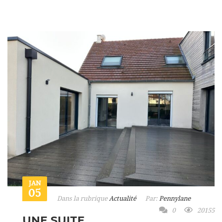
JAN
05
Dans la rubrique
Actualité
Par:
Pennylane
0
20155
UNE SUITE