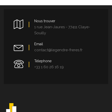
Nous trouver
1 rue Jean-Jaures - 77411 Claye-
Souilly
Email
contact@legendre-freres.fr
Télephone
+33 1 60 26 16 19