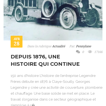
AVR
28
Dans la rubrique
Actualité
Par:
Pennylane
0
17166
DEPUIS 1876, UNE
HISTOIRE QUI CONTINUE
150 ans d’histoire L’histoire de l’entreprise Legendre
Frères débute en 1876 à Claye-Souilly. Georges
Legendre y crée une activité de couverture, plomberie
et chauffage. Une base solide se met en place. Le
travail s’organise dans ce secteur géographique et
s’emploie à r�...