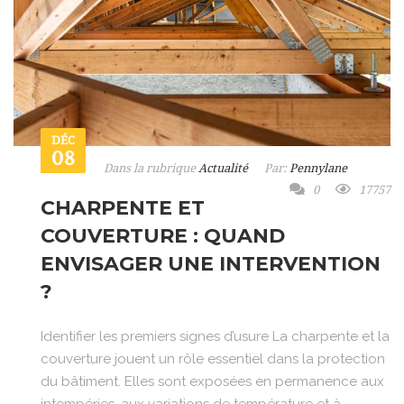
DÉC
08
Dans la rubrique
Actualité
Par:
Pennylane
0
17757
CHARPENTE ET
COUVERTURE : QUAND
ENVISAGER UNE INTERVENTION
?
Identifier les premiers signes d’usure La charpente et la
couverture jouent un rôle essentiel dans la protection
du bâtiment. Elles sont exposées en permanence aux
intempéries, aux variations de température et à