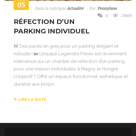
05
Dans la rubrique
Actualité
Par:
Pennylane
0
29869
RÉFECTION D’UN
PARKING INDIVIDUEL
🚧 Des pavés en grès pour un parking élégant et
robuste ! 🏡 L’équipe Legendre Frères est récemment
intervenue sur un chantier de réfection d’un parking
pour une maison individuelle à Magny le Hongre.
L’objectif ? Offrir un espace fonctionnel, esthétique et
durable aux propri...
LIRE LA SUITE