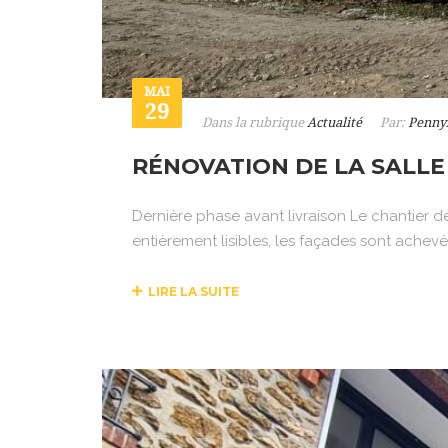
MAI
29
Dans la rubrique
Actualité
Par:
Penny
RÉNOVATION DE LA SALLE
Dernière phase avant livraison Le chantier 
entièrement lisibles, les façades sont achev
LIRE LA SUITE