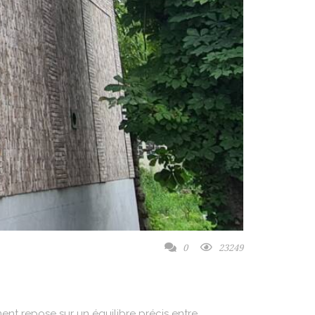
0
23249
nt repose sur un équilibre précis entre