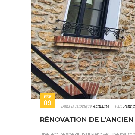
FÉV
09
Dans la rubrique
Actualité
Par:
Penny
RÉNOVATION DE L’ANCIEN
Une lecture fine du bâti Rénover une maison