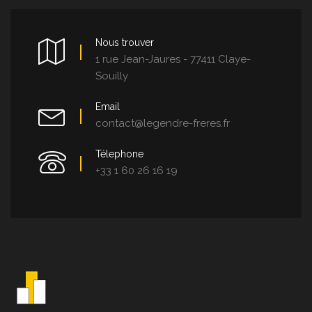
Nous trouver
1 rue Jean-Jaures - 77411 Claye-
Souilly
Email
contact@legendre-freres.fr
Télephone
+33 1 60 26 16 19