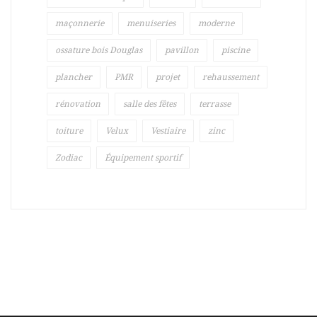
maçonnerie
menuiseries
moderne
ossature bois Douglas
pavillon
piscine
plancher
PMR
projet
rehaussement
rénovation
salle des fêtes
terrasse
toiture
Velux
Vestiaire
zinc
Zodiac
Équipement sportif