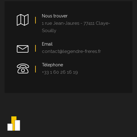
Nous trouver
1 rue Jean-Jaures - 77411 Claye-
Souilly
Email
contact@legendre-freres.fr
Télephone
+33 1 60 26 16 19