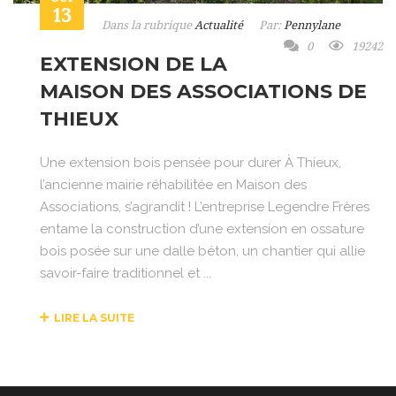
13
Dans la rubrique
Actualité
Par:
Pennylane
0
19242
EXTENSION DE LA
MAISON DES ASSOCIATIONS DE
THIEUX
Une extension bois pensée pour durer À Thieux,
l’ancienne mairie réhabilitée en Maison des
Associations, s’agrandit ! L’entreprise Legendre Frères
entame la construction d’une extension en ossature
bois posée sur une dalle béton, un chantier qui allie
savoir-faire traditionnel et ...
LIRE LA SUITE