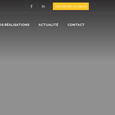
Demandez un devis
OS RÉALISATIONS
ACTUALITÉ
CONTACT
ION
N
/ ISOLATION
E
/ CHAUFFAGE