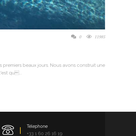
0
11985
es premiers beaux jours. Nous avons construit une
est qu...
Télephone
+33 1 60 26 16 19