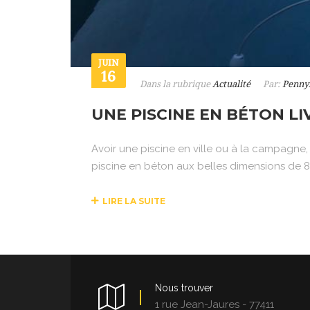
JUIN
16
Dans la rubrique
Actualité
Par:
Penny
UNE PISCINE EN BÉTON LIV
Avoir une piscine en ville ou à la campagne,
piscine en béton aux belles dimensions de 8
LIRE LA SUITE
Nous trouver
1 rue Jean-Jaures - 77411