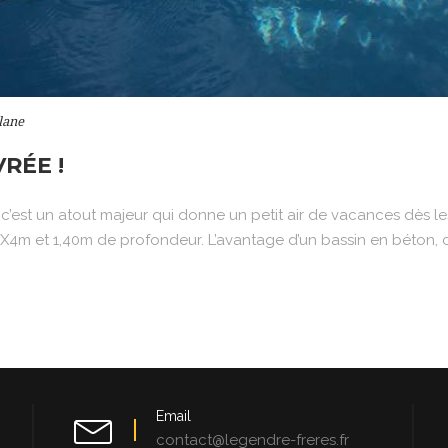
lane
RÉE !
 c’est un atout majeur qui donne un petit air de vacances dès l
X4m et 1,40m de profondeur. L’avantage d’un bassin en béton, c’
Email
contact@legendre-freres.fr