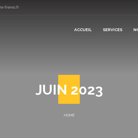
e-freres.fr
ACCUEIL
SERVICES
N
CONSTRUCT
RÉNOVATIO
JUIN 2023
PLÂTRERIE 
CARRELAGE
COUVERTUR
PLOMBERIE 