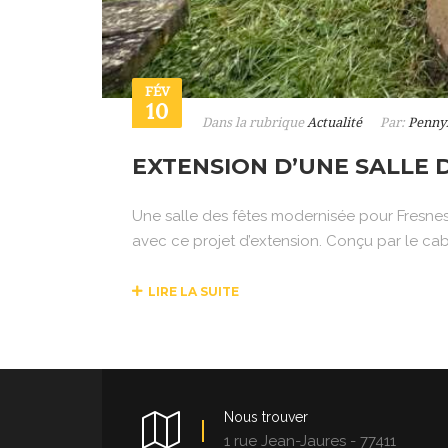
FÉV
10
Dans la rubrique
Actualité
Par:
Penny
EXTENSION D’UNE SALLE 
Une salle des fêtes modernisée pour Fresnes
avec ce projet d’extension. Conçu par le cabin
LIRE LA SUITE
Nous trouver
1 rue Jean-Jaures - 77411