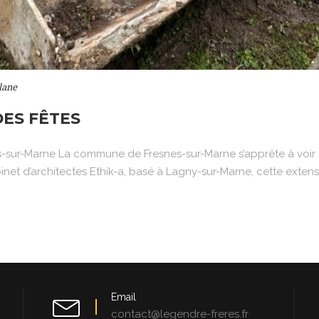
lane
DES FÊTES
-sur-Marne La commune de Fresnes-sur-Marne s’apprête à voir s
et d’architectes Ethik-a, basé à Lagny-sur-Marne, cette extension
Email
contact@legendre-freres.fr