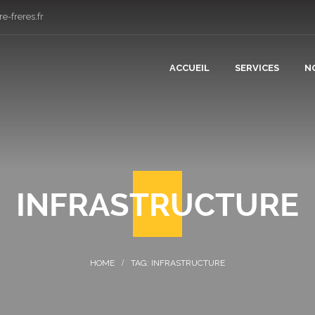
e-freres.fr
ACCUEIL
SERVICES
N
CONSTRUCT
RÉNOVATIO
INFRASTRUCTURE
PLÂTRERIE 
CARRELAGE
TAG: INFRASTRUCTURE
COUVERTUR
PLOMBERIE 