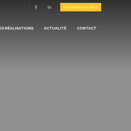
Demandez un devis
OS RÉALISATIONS
ACTUALITÉ
CONTACT
ION
N
/ ISOLATION
E
/ CHAUFFAGE