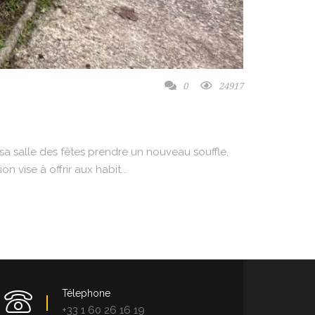
0
24917
a salle des fêtes prendre un nouveau souffle,
 vise à offrir aux habit...
Télephone
+33 1 60 26 16 19