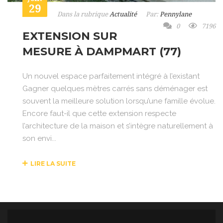
29
Dans la rubrique
Actualité
Par:
Pennylane
0
7196
EXTENSION SUR
MESURE À DAMPMART (77)
Un nouvel espace parfaitement intégré à l’existant
Gagner quelques mètres carrés sans déménager est
souvent la meilleure solution lorsqu’une famille évolue.
Encore faut-il que cette extension respecte
l’architecture de la maison et s’intègre naturellement à
son envi...
LIRE LA SUITE