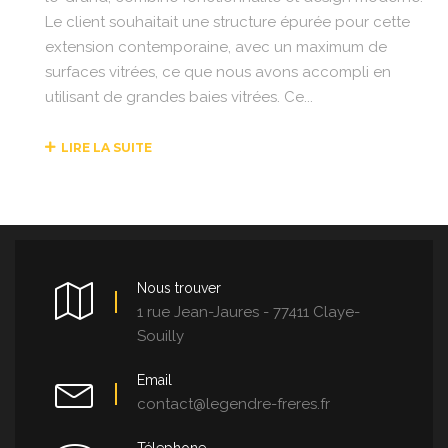
Le client souhaitait une structure épurée pour cette
extension contemporaine, avec un maximum de
surfaces vitrées, ce que nous avons accompli en
utilisant de grandes baies vitrées. Ce...
LIRE LA SUITE
Nous trouver
1 rue Jean-Jaures - 77411 Claye-
Souilly
Email
contact@legendre-freres.fr
Télephone