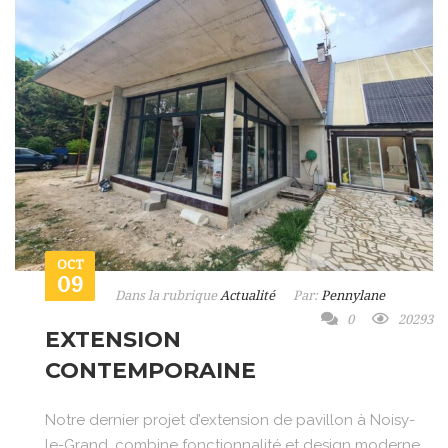
OCT
09
Dans la rubrique
Actualité
Par:
Pennylane
0
20293
EXTENSION
CONTEMPORAINE
Notre dernier projet d’extension de pavillon à Noisy-
le-Grand, combine fonctionnalité et design moderne.