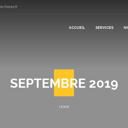
e-freres.fr
ACCUEIL
SERVICES
N
CONSTRUCT
RÉNOVATIO
SEPTEMBRE 2019
PLÂTRERIE 
CARRELAGE
COUVERTUR
PLOMBERIE 