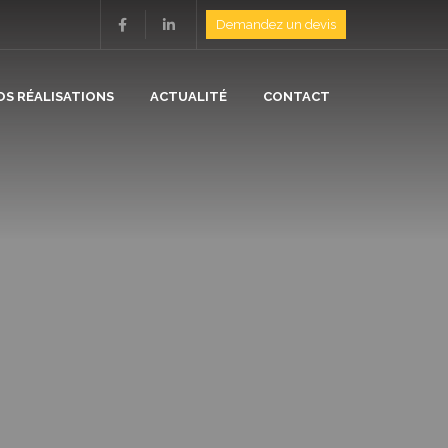
Demandez un devis
OS RÉALISATIONS
ACTUALITÉ
CONTACT
ION
N
/ ISOLATION
E
/ CHAUFFAGE