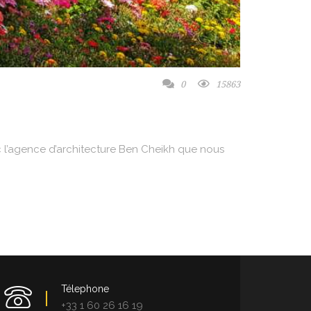
0
15863
ec l’agence d’architecture Ben Cheikh que nous
Télephone
+33 1 60 26 16 19