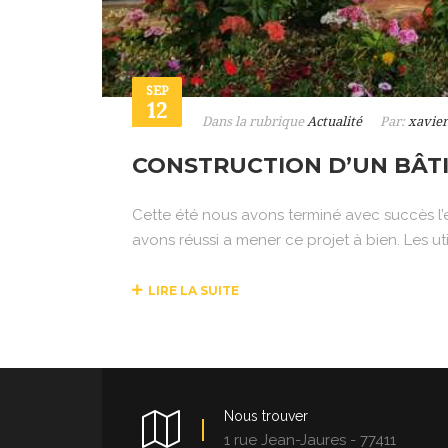
SEP
12
Dans la rubrique
Actualité
Par:
xavier
CONSTRUCTION D’UN BÂT
Cette été nous avons terminé avec succès l’e
avons réussi a mener ce projet à bien. Les uti
LIRE LA SUITE
Nous trouver
1 rue Jean-Jaures - 77411