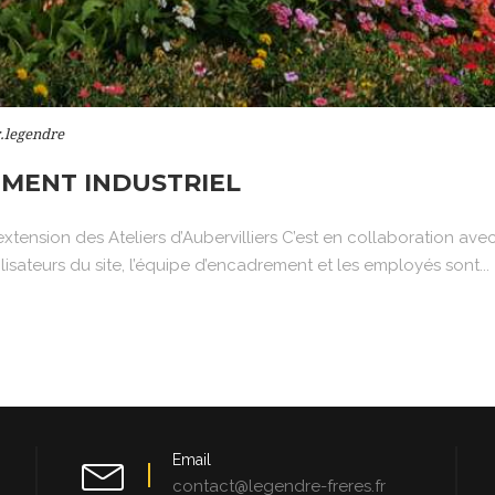
.legendre
IMENT INDUSTRIEL
xtension des Ateliers d’Aubervilliers C’est en collaboration av
lisateurs du site, l’équipe d’encadrement et les employés sont...
Email
contact@legendre-freres.fr