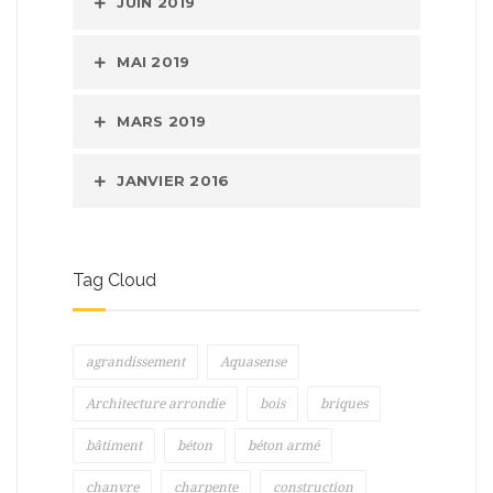
JUIN 2019
MAI 2019
MARS 2019
JANVIER 2016
Tag Cloud
agrandissement
Aquasense
Architecture arrondie
bois
briques
bâtiment
béton
béton armé
chanvre
charpente
construction