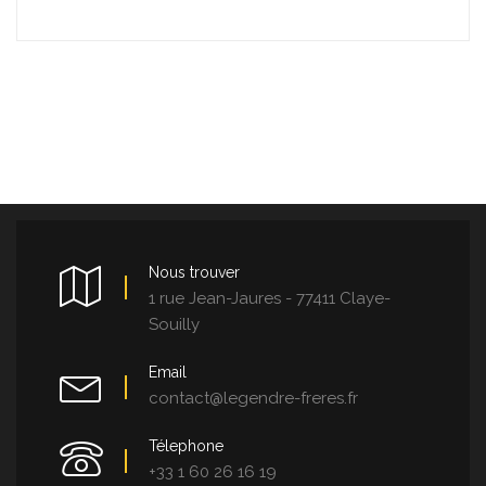
Nous trouver
1 rue Jean-Jaures - 77411 Claye-
Souilly
Email
contact@legendre-freres.fr
Télephone
+33 1 60 26 16 19