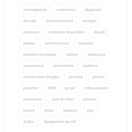
contemporain
couverture
diagnostic
durable
Ecoconstruction
ecologie
extension
extension de pavillon
façade
habitat
infrastructure
isolation
isolation thermique
maison
matériaux
maçonnerie
menuiseries
moderne
ossature bois Douglas
pavillon
piscine
plancher
PMR
projet
rehaussement
rénovation
salle des fêtes
terrasse
toiture
Velux
Vestiaire
zinc
Zodiac
Équipement sportif