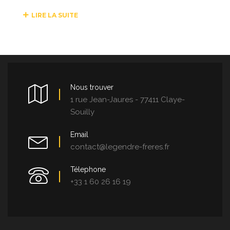
LIRE LA SUITE
Nous trouver
1 rue Jean-Jaures - 77411 Claye-
Souilly
Email
contact@legendre-freres.fr
Télephone
+33 1 60 26 16 19