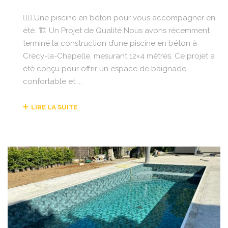
🏊‍♂️ Une piscine en béton pour vous accompagner en
été. 🏗️ Un Projet de Qualité Nous avons récemment
terminé la construction d’une piscine en béton à
Crécy-la-Chapelle, mesurant 12×4 mètres. Ce projet a
été conçu pour offrir un espace de baignade
confortable et ...
LIRE LA SUITE