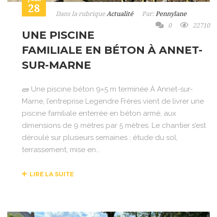
28
Dans la rubrique
Actualité
Par:
Pennylane
0
22710
UNE PISCINE
FAMILIALE EN BÉTON À ANNET-
SUR-MARNE
🧱 Une piscine béton 9×5 m terminée À Annet-sur-
Marne, l’entreprise Legendre Frères vient de livrer une
piscine familiale enterrée en béton armé, aux
dimensions de 9 mètres par 5 mètres. Le chantier s’est
déroulé sur plusieurs semaines : étude du sol,
terrassement, mise en...
LIRE LA SUITE