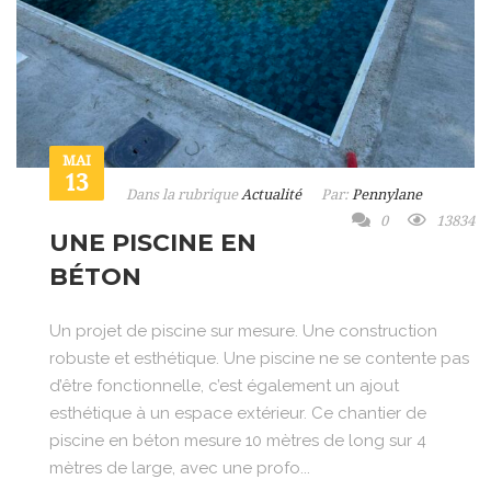
MAI
13
Dans la rubrique
Actualité
Par:
Pennylane
0
13834
UNE PISCINE EN
BÉTON
Un projet de piscine sur mesure. Une construction
robuste et esthétique. Une piscine ne se contente pas
d’être fonctionnelle, c’est également un ajout
esthétique à un espace extérieur. Ce chantier de
piscine en béton mesure 10 mètres de long sur 4
mètres de large, avec une profo...