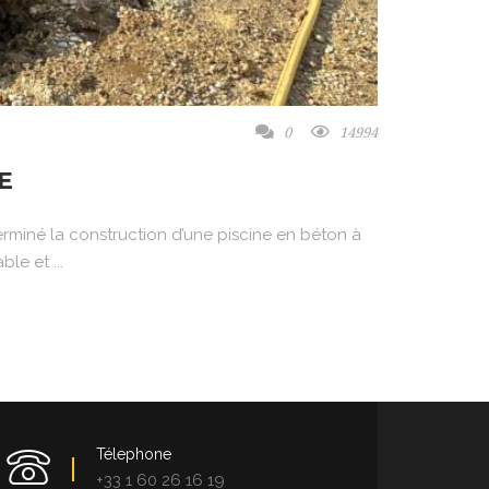
0
14994
E
rminé la construction d’une piscine en béton à
le et ...
Télephone
+33 1 60 26 16 19