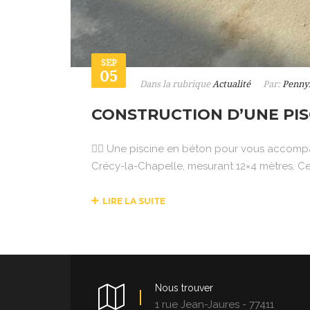
SEP
05
Dans la rubrique
Actualité
Par:
Penny
CONSTRUCTION D’UNE PIS
🏊‍♂️ Une piscine en béton pour vous accomp
Crécy-la-Chapelle, mesurant 12×4 mètres. Ce 
LIRE LA SUITE
Nous trouver
1 rue Jean-Jaures - 77411