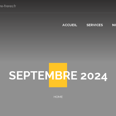
e-freres.fr
ACCUEIL
SERVICES
N
CONSTRUCT
RÉNOVATIO
SEPTEMBRE 2024
PLÂTRERIE 
CARRELAGE
COUVERTUR
PLOMBERIE 