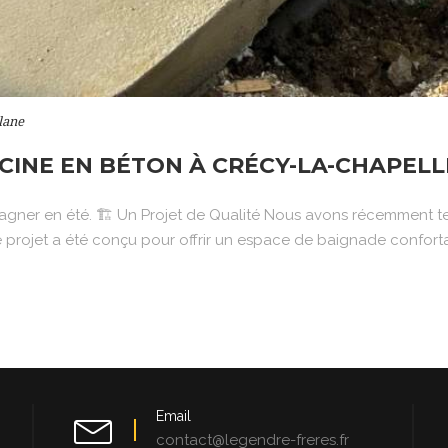
lane
CINE EN BÉTON À CRÉCY-LA-CHAPELL
agner en été. 🏗️ Un Projet de Qualité Nous avons récemment te
projet a été conçu pour offrir un espace de baignade confortab
Email
contact@legendre-freres.fr