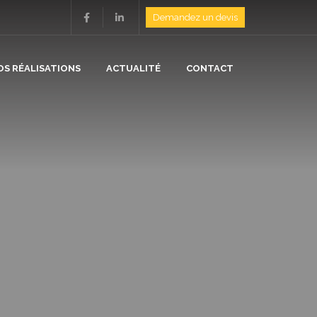
Demandez un devis
OS RÉALISATIONS
ACTUALITÉ
CONTACT
ION
N
/ ISOLATION
E
/ CHAUFFAGE