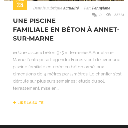
28
Dans la rubrique
Actualité
Par:
Pennylane
0
22714
UNE PISCINE
FAMILIALE EN BÉTON À ANNET-
SUR-MARNE
🧱 Une piscine béton 9×5 m terminée À Annet-sur-
Marne, l’entreprise Legendre Frères vient de livrer une
piscine familiale enterrée en béton armé, aux
dimensions de 9 mètres par 5 mètres. Le chantier s’est
déroulé sur plusieurs semaines : étude du sol,
terrassement, mise en...
LIRE LA SUITE