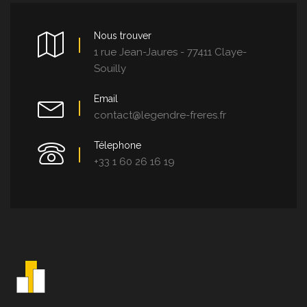
Nous trouver
1 rue Jean-Jaures - 77411 Claye-
Souilly
Email
contact@legendre-freres.fr
Télephone
+33 1 60 26 16 19