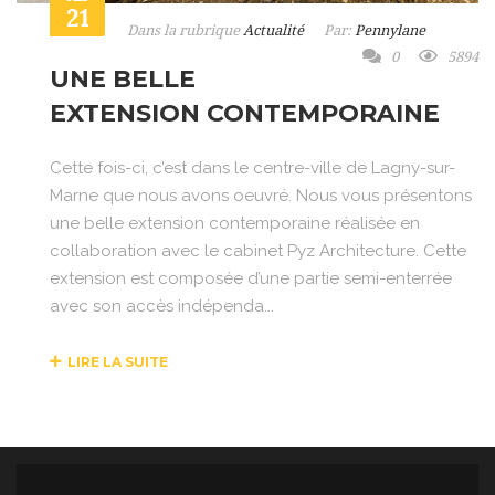
21
Dans la rubrique
Actualité
Par:
Pennylane
0
5894
UNE BELLE
EXTENSION CONTEMPORAINE
Cette fois-ci, c’est dans le centre-ville de Lagny-sur-
Marne que nous avons oeuvré. Nous vous présentons
une belle extension contemporaine réalisée en
collaboration avec le cabinet Pyz Architecture. Cette
extension est composée d’une partie semi-enterrée
avec son accès indépenda...
LIRE LA SUITE