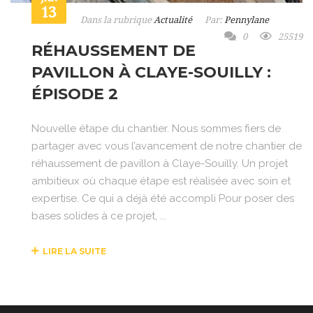
13
Dans la rubrique
Actualité
Par:
Pennylane
0
25519
RÉHAUSSEMENT DE
PAVILLON À CLAYE-SOUILLY :
ÉPISODE 2
Nouvelle étape du chantier. Nous sommes fiers de
partager avec vous l’avancement de notre chantier de
réhaussement de pavillon à Claye-Souilly. Un projet
ambitieux où chaque étape est réalisée avec soin et
expertise. Ce qui a déjà été accompli Pour poser des
bases solides à ce projet, ...
LIRE LA SUITE