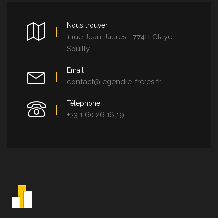
Nous trouver
1 rue Jean-Jaures - 77411 Claye-
Souilly
Email
contact@legendre-freres.fr
Télephone
+33 1 60 26 16 19