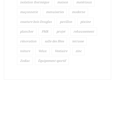
isolation thermique
maison
matériaux
maçonnerie
menuiseries
moderne
ossature bois Douglas
pavillon
piscine
plancher
PMR
projet
rehaussement
rénovation
salle des fêtes
terrasse
toiture
Velux
Vestiaire
zinc
Zodiac
Équipement sportif