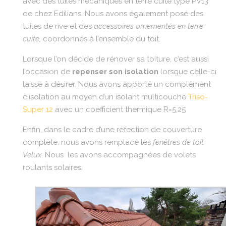
avec des tuiles mécaniques en terre cuite type PV13
de chez Edilians. Nous avons également posé des
tuiles de rive et des
accessoires ornementés en terre
cuite,
coordonnés à l’ensemble du toit.
Lorsque l’on décide de rénover sa toiture, c’est aussi
l’occasion de
repenser son isolation
lorsque celle-ci
laisse à désirer. Nous avons apporté un complément
d’isolation au moyen d’un isolant multicouche
Triso-
Super 12
avec un coefficient thermique R=5,25
Enfin, dans le cadre d’une réfection de couverture
complète, nous avons remplacé les
fenêtres de toit
Velux
. Nous les avons accompagnées de volets
roulants solaires.