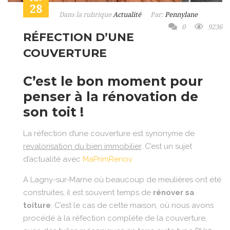
28
Dans la rubrique
Actualité
Par:
Pennylane
0
9236
RÉFECTION D’UNE
COUVERTURE
C’est le bon moment pour
penser à la rénovation de
son toit !
La réfection d’une couverture est synonyme de
revalorisation du bien immobilier
. C’est un sujet
d’actualité avec
MaPrimRenov
A Lagny-sur-Marne où beaucoup de meulières ont été
construites, il est souvent temps de
rénover sa
toiture
. C’est le cas de cette maison, où nous avons
procédé à la réfection complète de la couverture,