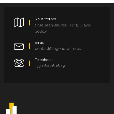
Nous trouver
1 rue Jean-Jaures - 77411 Claye-
Souilly
Email
contact@legendre-freres.fr
Télephone
+33 1 60 26 16 19