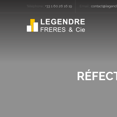
Téléphone
:
+33 1 60 26 16 19
Email
:
contact@legendr
RÉFEC