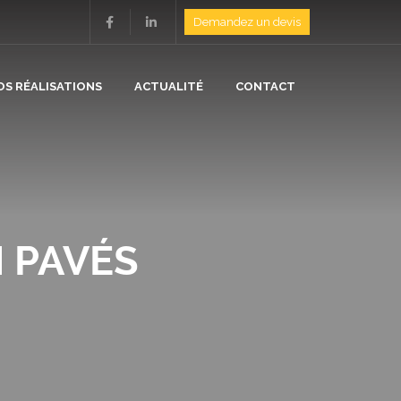
Demandez un devis
OS RÉALISATIONS
ACTUALITÉ
CONTACT
ION
N
 PAVÉS
/ ISOLATION
E
/ CHAUFFAGE