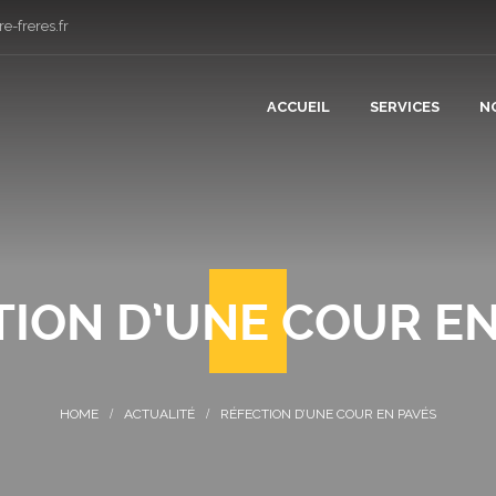
e-freres.fr
ACCUEIL
SERVICES
N
CONSTRUCT
RÉNOVATIO
TION D’UNE COUR EN
PLÂTRERIE 
CARRELAGE
ACTUALITÉ
RÉFECTION D’UNE COUR EN PAVÉS
COUVERTUR
PLOMBERIE 