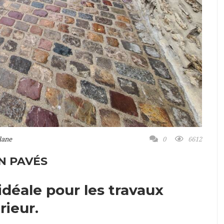
lane
0
6612
N PAVÉS
 idéale pour les travaux
ieur.