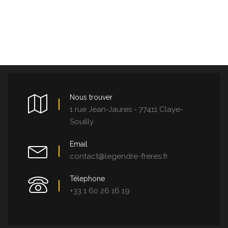
Nous trouver
1 rue Jean-Jaures - 77411 Claye-
Souilly
Email
contact@legendre-freres.fr
Télephone
+33 1 60 26 16 19