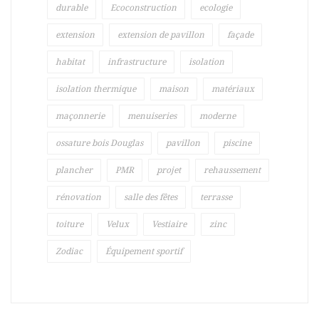
durable
Ecoconstruction
ecologie
extension
extension de pavillon
façade
habitat
infrastructure
isolation
isolation thermique
maison
matériaux
maçonnerie
menuiseries
moderne
ossature bois Douglas
pavillon
piscine
plancher
PMR
projet
rehaussement
rénovation
salle des fêtes
terrasse
toiture
Velux
Vestiaire
zinc
Zodiac
Équipement sportif