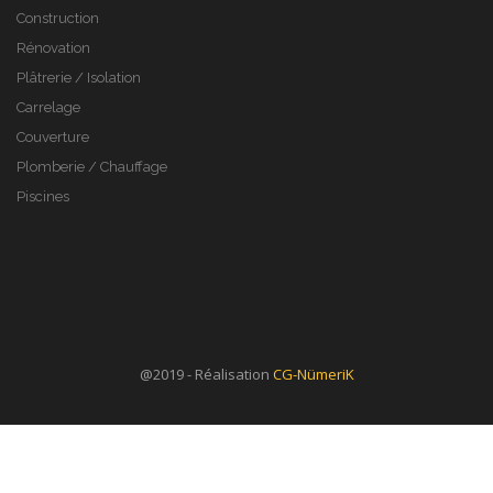
Construction
Rénovation
Plâtrerie / Isolation
Carrelage
Couverture
Plomberie / Chauffage
Piscines
@2019 - Réalisation
CG-NümeriK