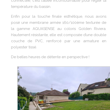
connectée, c’est l’alliée incontournable pour régler la
température du bassin.
Enfin pour la touche finale esthétique, nous avons
posé une membrane armée 160/100ème texturée de
la gamme AQUASENSE au coloris Golden Riviera.
Hautement résistante, elle est composée d’une double
couche de PVC, renforcé par une armature en
polyester tissé.
De belles heures de détente en perspective !