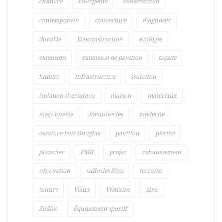
chanvre
charpente
construction
contemporain
couverture
diagnostic
durable
Ecoconstruction
ecologie
extension
extension de pavillon
façade
habitat
infrastructure
isolation
isolation thermique
maison
matériaux
maçonnerie
menuiseries
moderne
ossature bois Douglas
pavillon
piscine
plancher
PMR
projet
rehaussement
rénovation
salle des fêtes
terrasse
toiture
Velux
Vestiaire
zinc
Zodiac
Équipement sportif