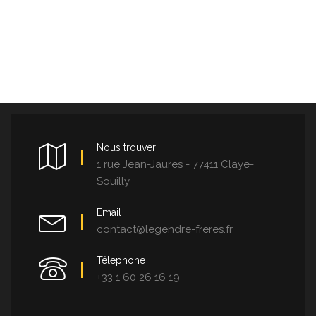
Nous trouver
1 rue Jean-Jaures - 77411 Claye-
Souilly
Email
contact@legendre-freres.fr
Télephone
+33 1 60 26 16 19