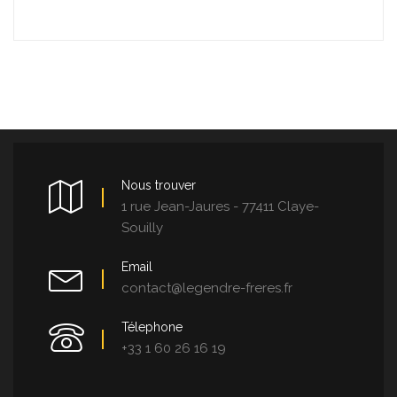
Nous trouver
1 rue Jean-Jaures - 77411 Claye-
Souilly
Email
contact@legendre-freres.fr
Télephone
+33 1 60 26 16 19