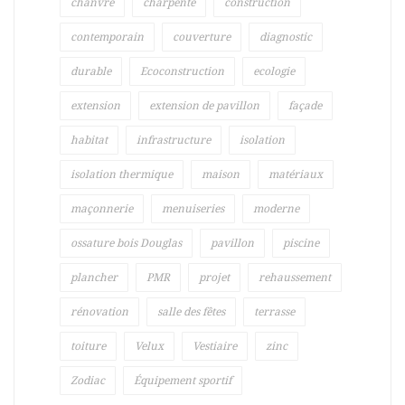
chanvre
charpente
construction
contemporain
couverture
diagnostic
durable
Ecoconstruction
ecologie
extension
extension de pavillon
façade
habitat
infrastructure
isolation
isolation thermique
maison
matériaux
maçonnerie
menuiseries
moderne
ossature bois Douglas
pavillon
piscine
plancher
PMR
projet
rehaussement
rénovation
salle des fêtes
terrasse
toiture
Velux
Vestiaire
zinc
Zodiac
Équipement sportif