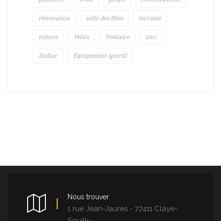
rénovation
salle des fêtes
terrasse
toiture
Velux
Vestiaire
zinc
Zodiac
Équipement sportif
Nous trouver
1 rue Jean-Jaures - 77411 Claye-
Souilly