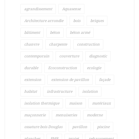
agrandissement
Aquasense
Architecture arrondie
bois
briques
bâtiment
béton
béton armé
chanvre
charpente
construction
contemporain
couverture
diagnostic
durable
Ecoconstruction
ecologie
extension
extension de pavillon
façade
habitat
infrastructure
isolation
isolation thermique
maison
matériaux
maçonnerie
menuiseries
moderne
ossature bois Douglas
pavillon
piscine
plancher
PMR
projet
rehaussement