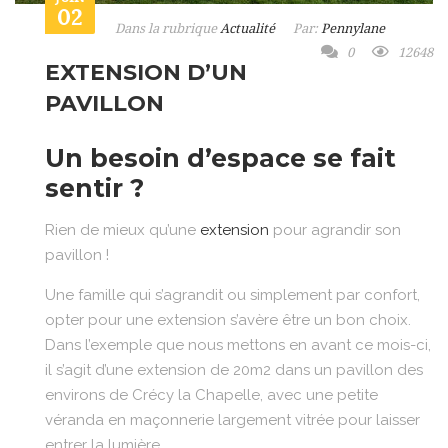
02
Dans la rubrique
Actualité
Par:
Pennylane
0
12648
EXTENSION D’UN
PAVILLON
Un besoin d’espace se fait
sentir ?
Rien de mieux qu’une
extension
pour agrandir son
pavillon !
Une famille qui s’agrandit ou simplement par confort,
opter pour une extension s’avère être un bon choix.
Dans l’exemple que nous mettons en avant ce mois-ci,
il s’agit d’une extension de 20m2 dans un pavillon des
environs de Crécy la Chapelle, avec une petite
véranda en maçonnerie largement vitrée pour laisser
entrer la lumière.