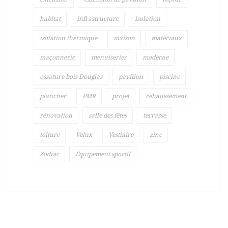
habitat
infrastructure
isolation
isolation thermique
maison
matériaux
maçonnerie
menuiseries
moderne
ossature bois Douglas
pavillon
piscine
plancher
PMR
projet
rehaussement
rénovation
salle des fêtes
terrasse
toiture
Velux
Vestiaire
zinc
Zodiac
Équipement sportif