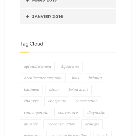
MARS 2019
JANVIER 2016
Tag Cloud
agrandissement
Aquasense
Architecture arrondie
bois
briques
bâtiment
béton
béton armé
chanvre
charpente
construction
contemporain
couverture
diagnostic
durable
Ecoconstruction
ecologie
extension
extension de pavillon
façade