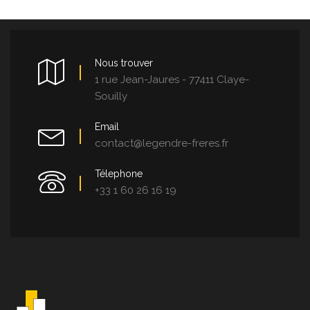
Nous trouver
1 rue Jean-Jaures - 77411 Claye-
Souilly
Email
contact@legendre-freres.fr
Télephone
+33 1 60 26 16 19