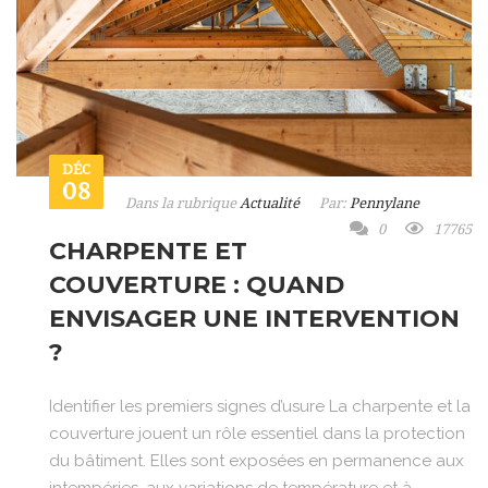
DÉC
08
Dans la rubrique
Actualité
Par:
Pennylane
0
17765
CHARPENTE ET
COUVERTURE : QUAND
ENVISAGER UNE INTERVENTION
?
Identifier les premiers signes d’usure La charpente et la
couverture jouent un rôle essentiel dans la protection
du bâtiment. Elles sont exposées en permanence aux
intempéries, aux variations de température et à