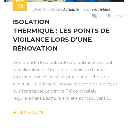
NOV
28
Dans la rubrique
Actualité
Par:
Pennylane
0
17151
ISOLATION
THERMIQUE : LES POINTS DE
VIGILANCE LORS D’UNE
RÉNOVATION
Comprendre les contraintes du bâtiment existant
L’amélioration de l’isolation thermique dans un
logement ancien ne se résume pas au choix du
matériau. Le bâtiment impose ses propres règles, ce
que l’entreprise Legendre Frères constate
régulièrement. Les murs anciens sont souvent s...
LIRE LA SUITE