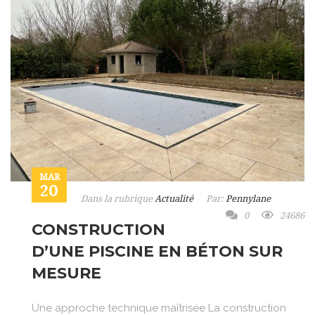
MAR
20
Dans la rubrique
Actualité
Par:
Pennylane
0
24686
CONSTRUCTION
D’UNE PISCINE EN BÉTON SUR
MESURE
Une approche technique maîtrisée La construction