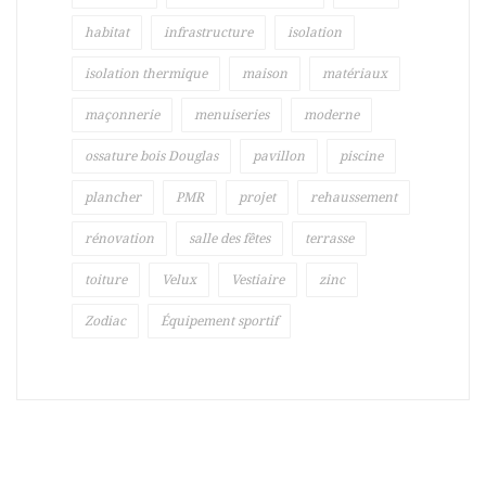
habitat
infrastructure
isolation
isolation thermique
maison
matériaux
maçonnerie
menuiseries
moderne
ossature bois Douglas
pavillon
piscine
plancher
PMR
projet
rehaussement
rénovation
salle des fêtes
terrasse
toiture
Velux
Vestiaire
zinc
Zodiac
Équipement sportif