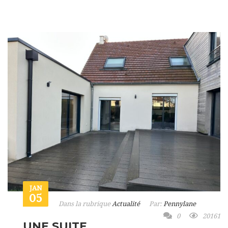
JAN
05
Dans la rubrique
Actualité
Par:
Pennylane
0
20161
UNE SUITE