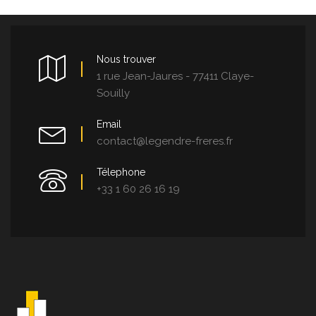
Nous trouver
1 rue Jean-Jaures - 77411 Claye-
Souilly
Email
contact@legendre-freres.fr
Télephone
+33 1 60 26 16 19