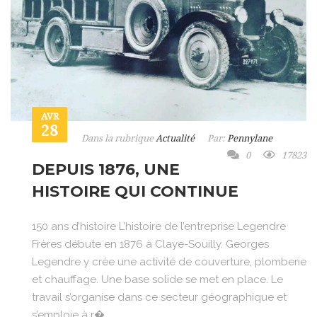
AVR
28
Dans la rubrique
Actualité
Par:
Pennylane
0
17823
DEPUIS 1876, UNE
HISTOIRE QUI CONTINUE
150 ans d’histoire L’histoire de l’entreprise Legendre
Frères débute en 1876 à Claye-Souilly. Georges
Legendre y crée une activité de couverture, plomberie
et chauffage. Une base solide se met en place. Le
travail s’organise dans ce secteur géographique et
s’emploie à r�...