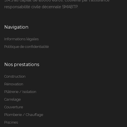
S.A.S au capital de 46000 euros, couverte par l'assurance
responsabilité civile décennale SMABTP.
Navigation
Informations légales
Politique de confidentialité
Nos prestations
Construction
Rénovation
Plâtrerie / Isolation
Carrelage
Couverture
Plomberie / Chauffage
Piscines