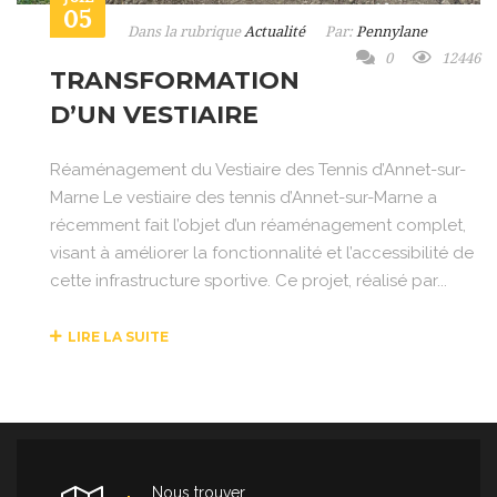
05
Dans la rubrique
Actualité
Par:
Pennylane
0
12446
TRANSFORMATION
D’UN VESTIAIRE
Réaménagement du Vestiaire des Tennis d’Annet-sur-
Marne Le vestiaire des tennis d’Annet-sur-Marne a
récemment fait l’objet d’un réaménagement complet,
visant à améliorer la fonctionnalité et l’accessibilité de
cette infrastructure sportive. Ce projet, réalisé par...
LIRE LA SUITE
Nous trouver