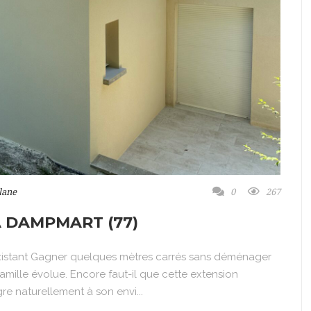
lane
0
267
 DAMPMART (77)
existant Gagner quelques mètres carrés sans déménager
famille évolue. Encore faut-il que cette extension
gre naturellement à son envi...