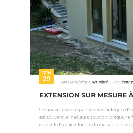
JUIN
29
Dans la rubrique
Actualité
Par:
Penny
EXTENSION SUR MESURE À
Un nouvel espace parfaitement intégré à l’
est souvent la meilleure solution lorsqu’une 
respecte l’architecture de la maison et s’intè