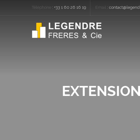
Téléphone
:
+33 1 60 26 16 19
Email
:
contact@legendr
EXTENSION