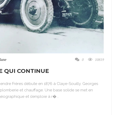
lane
0
10819
RE QUI CONTINUE
 Legendre Frères débute en 1876 à Claye-Souilly. Georges
 plomberie et chauffage. Une base solide se met en
géographique et s’emploie à r�...