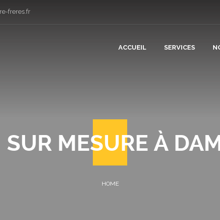
e-freres.fr
ACCUEIL
SERVICES
N
CONSTRUCT
RÉNOVATIO
 SUR MESURE À DAM
PLÂTRERIE 
CARRELAGE
COUVERTUR
PLOMBERIE 