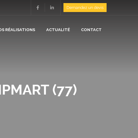
Demandez un devis
OS RÉALISATIONS
ACTUALITÉ
CONTACT
ION
N
PMART (77)
/ ISOLATION
E
/ CHAUFFAGE