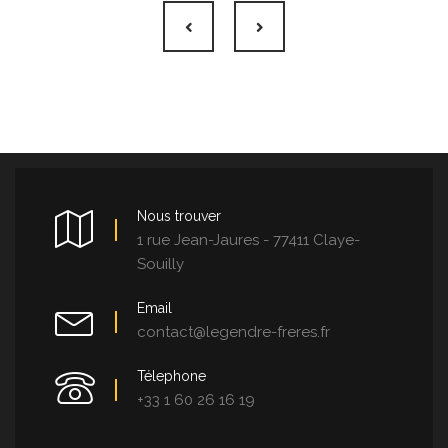
Nous trouver
1 rue Jean-Jaures - 77411 Claye-
Souilly
Email
contact@legendre-freres.fr
Télephone
+33 1 60 26 16 19