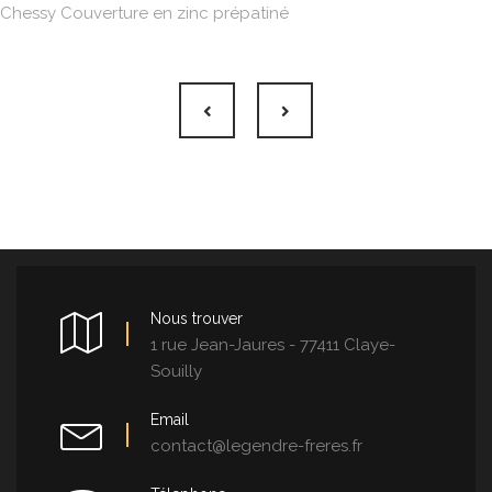
Chessy Couverture en zinc prépatiné
Nous trouver
1 rue Jean-Jaures - 77411 Claye-
Souilly
Email
contact@legendre-freres.fr