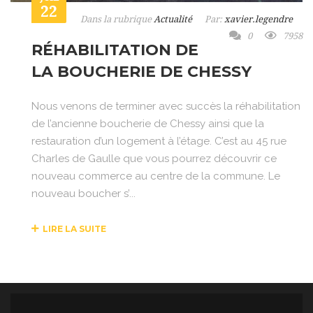
22
Dans la rubrique
Actualité
Par:
xavier.legendre
0
7958
RÉHABILITATION DE
LA BOUCHERIE DE CHESSY
Nous venons de terminer avec succès la réhabilitation
de l’ancienne boucherie de Chessy ainsi que la
restauration d’un logement à l’étage. C’est au 45 rue
Charles de Gaulle que vous pourrez découvrir ce
nouveau commerce au centre de la commune. Le
nouveau boucher s’...
LIRE LA SUITE