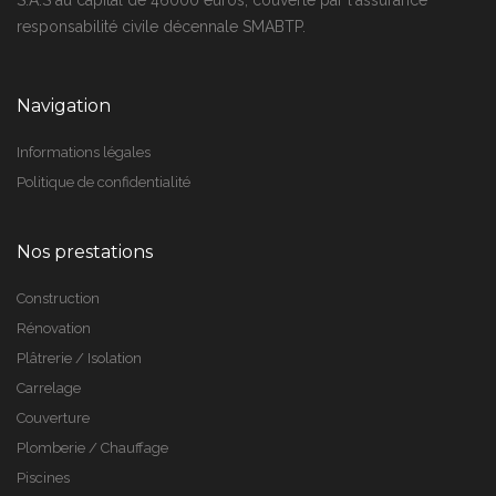
S.A.S au capital de 46000 euros, couverte par l'assurance
responsabilité civile décennale SMABTP.
Navigation
Informations légales
Politique de confidentialité
Nos prestations
Construction
Rénovation
Plâtrerie / Isolation
Carrelage
Couverture
Plomberie / Chauffage
Piscines