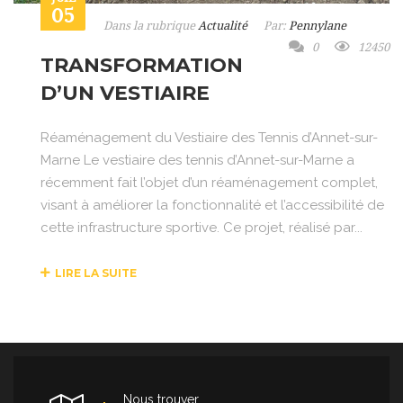
05
Dans la rubrique
Actualité
Par:
Pennylane
0
12450
TRANSFORMATION
D’UN VESTIAIRE
Réaménagement du Vestiaire des Tennis d’Annet-sur-
Marne Le vestiaire des tennis d’Annet-sur-Marne a
récemment fait l’objet d’un réaménagement complet,
visant à améliorer la fonctionnalité et l’accessibilité de
cette infrastructure sportive. Ce projet, réalisé par...
LIRE LA SUITE
Nous trouver