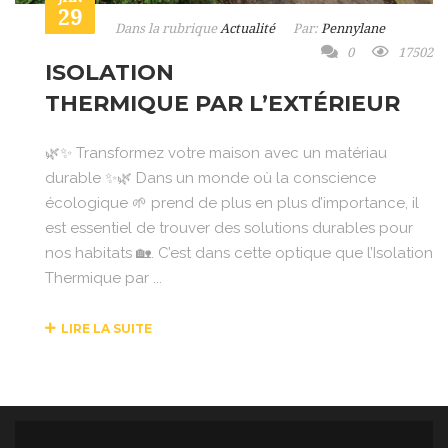
29
Dans la rubrique
Actualité
Par:
Pennylane
0
17502
ISOLATION
THERMIQUE PAR L’EXTÉRIEUR
🌿✨ Transformez votre maison avec un matériau
durable ✨🌿 Dans un monde où la conscience
écologique 🌱 prend de plus en plus d’importance, il
est essentiel de trouver des solutions durables pour
nos habitats 🏡. C’est dans cette optique que l’Isolation
Thermique par ...
LIRE LA SUITE