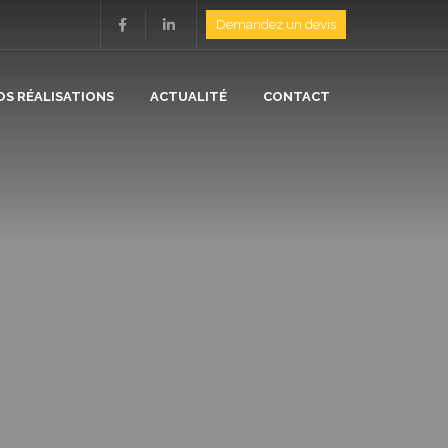
Demandez un devis
OS RÉALISATIONS
ACTUALITÉ
CONTACT
ION
N
/ ISOLATION
E
/ CHAUFFAGE