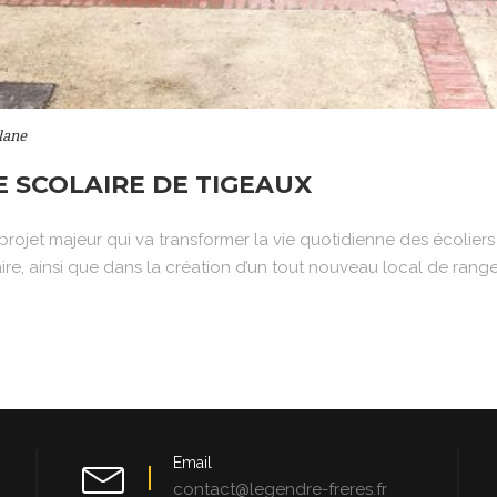
lane
E SCOLAIRE DE TIGEAUX
ojet majeur qui va transformer la vie quotidienne des écoliers 
aire, ainsi que dans la création d’un tout nouveau local de range
Email
contact@legendre-freres.fr