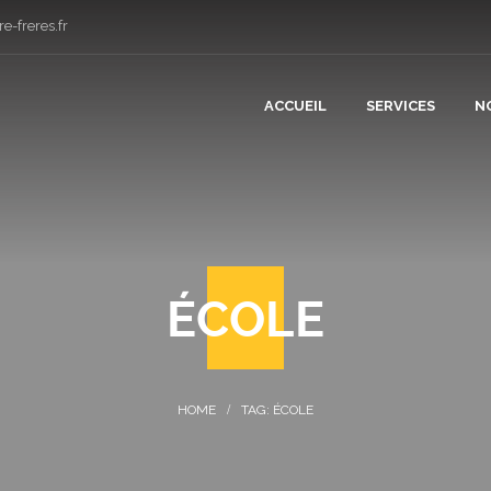
e-freres.fr
ACCUEIL
SERVICES
N
CONSTRUCT
RÉNOVATIO
ÉCOLE
PLÂTRERIE 
CARRELAGE
TAG: ÉCOLE
COUVERTUR
PLOMBERIE 