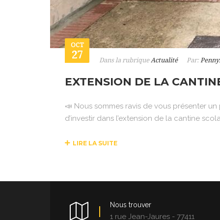
OCT
27
Dans la rubrique
Actualité
Par:
Penny
EXTENSION DE LA CANTIN
📣 Nous sommes ravis de vous présenter un pr
d’investir dans l’extension de la cantine scol
LIRE LA SUITE
Nous trouver
1 rue Jean-Jaures - 77411