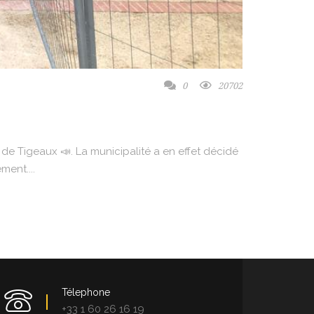
0
20702
de Tigeaux 📣. La municipalité a en effet décidé
ment....
Télephone
+33 1 60 26 16 19