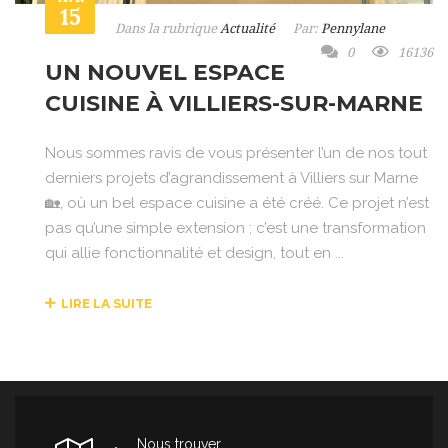
15
Dans la rubrique
Actualité
Par:
Pennylane
0
16136
UN NOUVEL ESPACE
CUISINE À VILLIERS-SUR-MARNE
Nous sommes ravis de vous présenter l’un de nos tout
derniers projets d’agrandissement à Villiers sur Marne
🏡, où un bel espace cuisine a été créé. Ce projet n’est
pas qu’une simple extension ; c’est une transformation
qui allie fonctionnalité et design, tout en ...
LIRE LA SUITE
Nous trouver