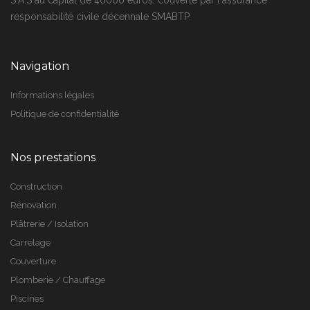
S.A.S au capital de 46000 euros, couverte par l'assurance
responsabilité civile décennale SMABTP.
Navigation
Informations légales
Politique de confidentialité
Nos prestations
Construction
Rénovation
Plâtrerie / Isolation
Carrelage
Couverture
Plomberie / Chauffage
Piscines