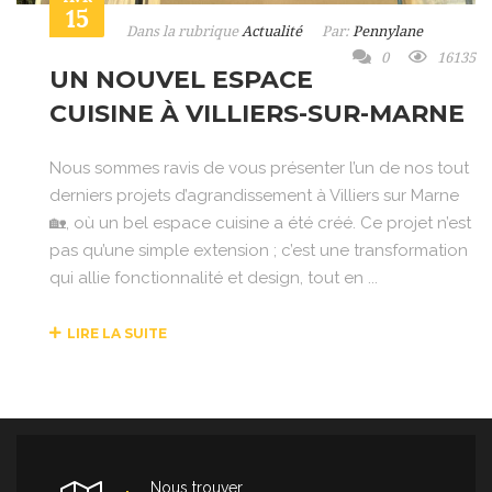
15
Dans la rubrique
Actualité
Par:
Pennylane
0
16135
UN NOUVEL ESPACE
CUISINE À VILLIERS-SUR-MARNE
Nous sommes ravis de vous présenter l’un de nos tout
derniers projets d’agrandissement à Villiers sur Marne
🏡, où un bel espace cuisine a été créé. Ce projet n’est
pas qu’une simple extension ; c’est une transformation
qui allie fonctionnalité et design, tout en ...
LIRE LA SUITE
Nous trouver