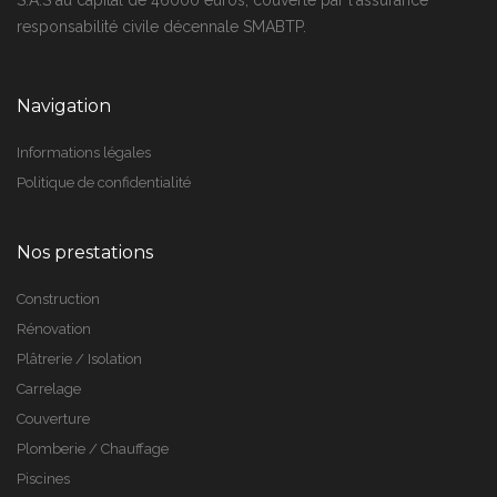
S.A.S au capital de 46000 euros, couverte par l'assurance
responsabilité civile décennale SMABTP.
Navigation
Informations légales
Politique de confidentialité
Nos prestations
Construction
Rénovation
Plâtrerie / Isolation
Carrelage
Couverture
Plomberie / Chauffage
Piscines