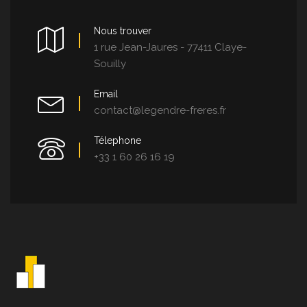
Nous trouver
1 rue Jean-Jaures - 77411 Claye-
Souilly
Email
contact@legendre-freres.fr
Télephone
+33 1 60 26 16 19