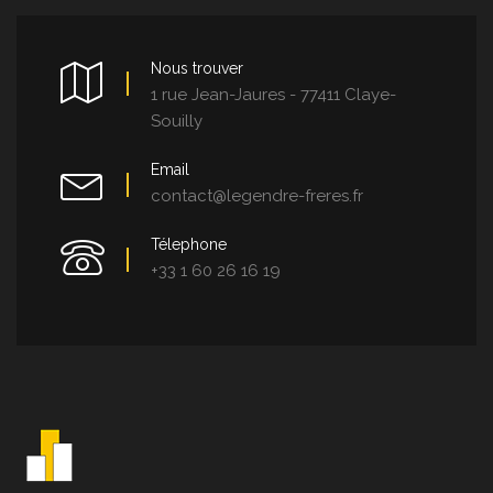
Nous trouver
1 rue Jean-Jaures - 77411 Claye-
Souilly
Email
contact@legendre-freres.fr
Télephone
+33 1 60 26 16 19