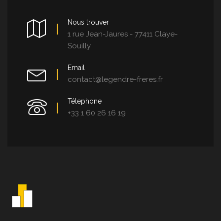
Nous trouver
1 rue Jean-Jaures - 77411 Claye-
Souilly
Email
contact@legendre-freres.fr
Télephone
+33 1 60 26 16 19