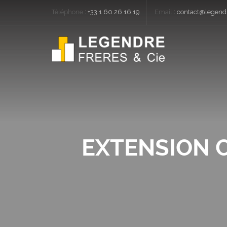
Téléphone
:
+33 1 60 26 16 19
Email
:
contact@legendr
EXTENSION C