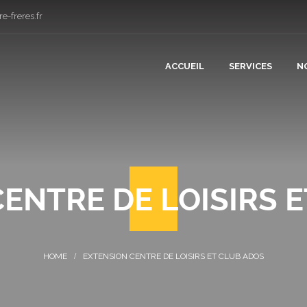
e-freres.fr
ACCUEIL
SERVICES
N
CONSTRUCT
RÉNOVATIO
ENTRE DE LOISIRS 
PLÂTRERIE 
CARRELAGE
EXTENSION CENTRE DE LOISIRS ET CLUB ADOS
COUVERTUR
PLOMBERIE 