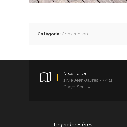
Catégorie:
Construction
Nous trouver
1 rue Jean-Jaures - 77411
Claye-Souilly
Legendre Frères