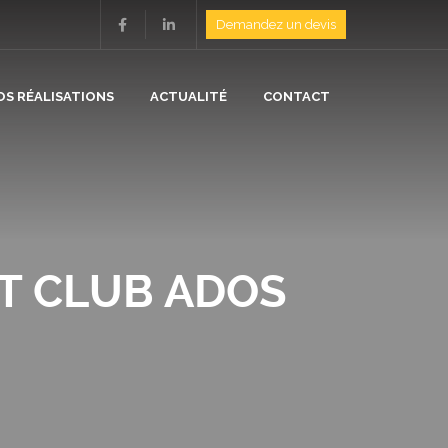
Demandez un devis
OS RÉALISATIONS
ACTUALITÉ
CONTACT
ION
N
ET CLUB ADOS
/ ISOLATION
E
/ CHAUFFAGE