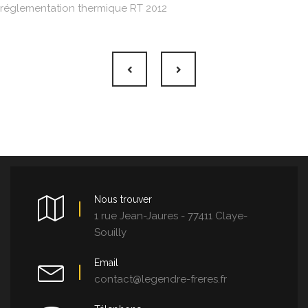
réglementation thermique RT 2012
Nous trouver
1 rue Jean-Jaures - 77411 Claye-
Souilly
Email
contact@legendre-freres.fr