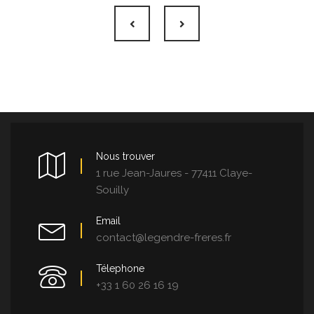
Nous trouver
1 rue Jean-Jaures - 77411 Claye-
Souilly
Email
contact@legendre-freres.fr
Télephone
+33 1 60 26 16 19