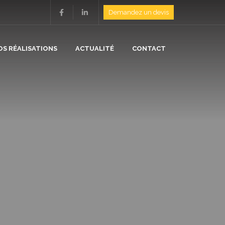
Demandez un devis
OS RÉALISATIONS
ACTUALITÉ
CONTACT
ION
N
/ ISOLATION
E
/ CHAUFFAGE