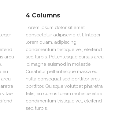
4 Columns
Lorem ipsum dolor sit amet,
nteger
consectetur adipiscing elit. Integer
lorem quam, adipiscing
eifend
condimentum tristique vel, eleifend
us arcu
sed turpis. Pellentesque cursus arcu
.
id magna euismod in molestie.
a eu
Curabitur pellentesque massa eu
 arcu
nulla consequat sed porttitor arcu
haretra
porttitor. Quisque volutpat pharetra
e vitae
felis, eu cursus lorem molestie vitae
eifend
condimentum tristique vel, eleifend
sed turpis.