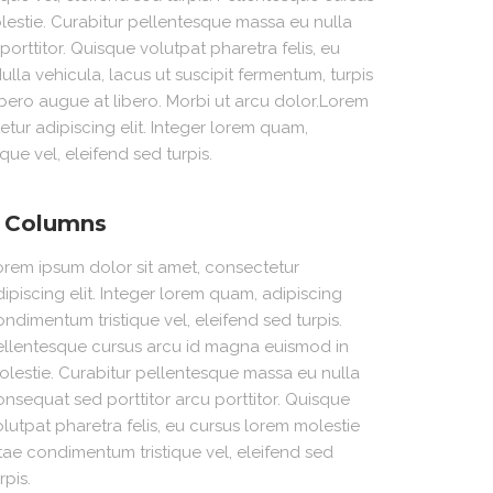
estie. Curabitur pellentesque massa eu nulla
orttitor. Quisque volutpat pharetra felis, eu
ulla vehicula, lacus ut suscipit fermentum, turpis
 libero augue at libero. Morbi ut arcu dolor.Lorem
etur adipiscing elit. Integer lorem quam,
ue vel, eleifend sed turpis.
 Columns
orem ipsum dolor sit amet, consectetur
ipiscing elit. Integer lorem quam, adipiscing
ndimentum tristique vel, eleifend sed turpis.
ellentesque cursus arcu id magna euismod in
olestie. Curabitur pellentesque massa eu nulla
onsequat sed porttitor arcu porttitor. Quisque
lutpat pharetra felis, eu cursus lorem molestie
itae condimentum tristique vel, eleifend sed
rpis.