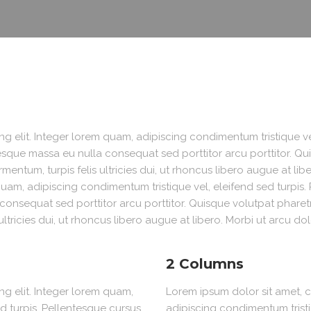
PISCINES
g elit. Integer lorem quam, adipiscing condimentum tristique ve
sque massa eu nulla consequat sed porttitor arcu porttitor. Qui
ermentum, turpis felis ultricies dui, ut rhoncus libero augue at li
 quam, adipiscing condimentum tristique vel, eleifend sed turpi
onsequat sed porttitor arcu porttitor. Quisque volutpat pharetra
ultricies dui, ut rhoncus libero augue at libero. Morbi ut arcu dol
2 Columns
ng elit. Integer lorem quam,
Lorem ipsum dolor sit amet, c
d turpis. Pellentesque cursus
adipiscing condimentum tristi