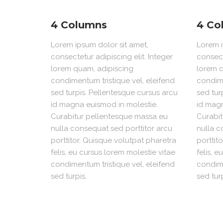
4 Columns
4 Co
Lorem ipsum dolor sit amet,
Lorem i
consectetur adipiscing elit. Integer
consect
lorem quam, adipiscing
lorem q
condimentum tristique vel, eleifend
condime
sed turpis. Pellentesque cursus arcu
sed tur
id magna euismod in molestie.
id magn
Curabitur pellentesque massa eu
Curabit
nulla consequat sed porttitor arcu
nulla c
porttitor. Quisque volutpat pharetra
porttit
felis, eu cursus lorem molestie vitae
felis, 
condimentum tristique vel, eleifend
condime
sed turpis.
sed turp