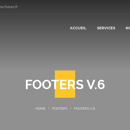
e-freres.fr
ACCUEIL
SERVICES
N
CONSTRUCT
RÉNOVATIO
FOOTERS V.6
PLÂTRERIE 
CARRELAGE
FOOTERS
FOOTERS V.6
COUVERTUR
PLOMBERIE 