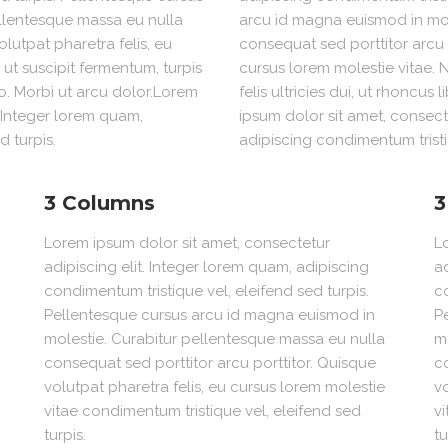
llentesque massa eu nulla
arcu id magna euismod in mol
lutpat pharetra felis, eu
consequat sed porttitor arcu p
 ut suscipit fermentum, turpis
cursus lorem molestie vitae. N
ero. Morbi ut arcu dolor.Lorem
felis ultricies dui, ut rhoncus
. Integer lorem quam,
ipsum dolor sit amet, consect
d turpis.
adipiscing condimentum tristiq
3 Columns
3
Lorem ipsum dolor sit amet, consectetur
L
adipiscing elit. Integer lorem quam, adipiscing
ad
condimentum tristique vel, eleifend sed turpis.
co
Pellentesque cursus arcu id magna euismod in
P
molestie. Curabitur pellentesque massa eu nulla
m
consequat sed porttitor arcu porttitor. Quisque
c
volutpat pharetra felis, eu cursus lorem molestie
vo
vitae condimentum tristique vel, eleifend sed
v
turpis.
tu