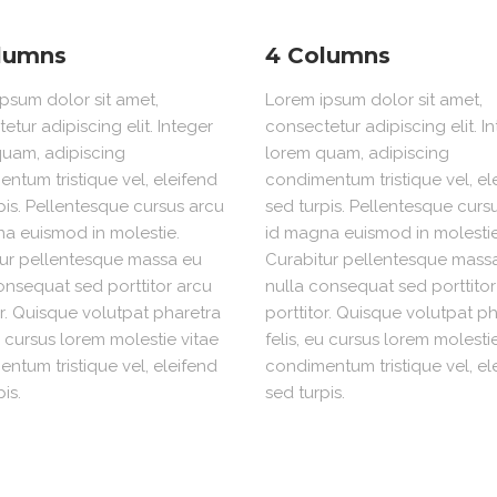
lumns
4 Columns
psum dolor sit amet,
Lorem ipsum dolor sit amet,
etur adipiscing elit. Integer
consectetur adipiscing elit. I
uam, adipiscing
lorem quam, adipiscing
ntum tristique vel, eleifend
condimentum tristique vel, el
pis. Pellentesque cursus arcu
sed turpis. Pellentesque curs
a euismod in molestie.
id magna euismod in molestie
ur pellentesque massa eu
Curabitur pellentesque mass
onsequat sed porttitor arcu
nulla consequat sed porttitor
or. Quisque volutpat pharetra
porttitor. Quisque volutpat p
eu cursus lorem molestie vitae
felis, eu cursus lorem molesti
ntum tristique vel, eleifend
condimentum tristique vel, el
is.
sed turpis.