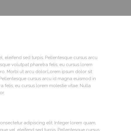
l, eleifend sed turpis. Pellentesque cursus arcu
sque volutpat pharetra felis, eu cursus lorem
bero. Morbi ut arcu dolor.Lorem ipsum dolor sit
s. Pellentesque cursus arcu id magna euismod in
 felis, eu cursus lorem molestie vitae. Nulla
or.
onsectetur adipiscing elit. Integer lorem quam,
que vel, eleifend sed turpis. Pellentesque cursus